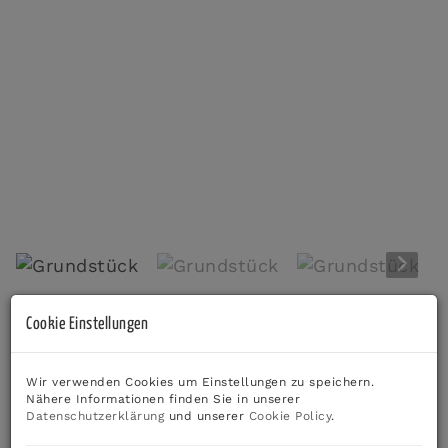
Grundstück
Beschreibung
Cookie Einstellungen
*** Zum Verkauf gelangen insgesamt 5
Wir verwenden Cookies um Einstellungen zu speichern.
Baugrundstücke inmitten von Bad Radkersburg ***
Nähere Informationen finden Sie in unserer
Datenschutzerklärung
und unserer
Cookie Policy
.
In attraktiver Lage in
Bad Radkersburg
stehen
fünf