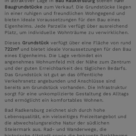
In attraktiver Lage in
Bad Radkersburg
stehen
fünf
Baugrundstücke
zum Verkauf. Die Grundstücke liegen
in einer ruhigen und freundlichen Wohngegend und
bieten ideale Voraussetzungen für den Bau eines
Eigenheims. Jede Parzelle verfügt über ausreichend
Platz, um individuelle Wohnträume zu verwirklichen.
Dieses
Grundstück
verfügt über eine Fläche von rund
722m²
und bietet ideale Voraussetzungen für den Bau
eines Eigenheims. Die Lage verbindet ein
angenehmes Wohnumfeld mit der Nähe zum Zentrum
und der guten Erreichbarkeit des täglichen Bedarfs.
Das Grundstück ist gut an das öffentliche
Verkehrsnetz angebunden und Anschlüsse sind
bereits am Grundstück vorhanden. Die Infrastruktur
sorgt für eine unkomplizierte Gestaltung des Alltags
und ermöglicht ein komfortables Wohnen.
Bad Radkersburg zeichnet sich durch hohe
Lebensqualität, ein vielseitiges Freizeitangebot und
die abwechslungsreiche Natur der südlichen
Steiermark aus. Rad- und Wanderwege, die
historische Altstadt sowie die bekannte Parktherme