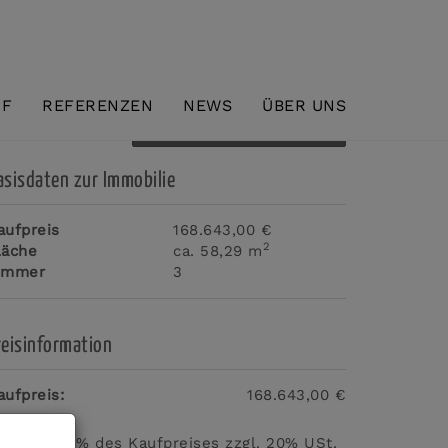
UF
REFERENZEN
NEWS
ÜBER UNS
Download Expose
asisdaten zur Immobilie
aufpreis
168.643,00 €
2
läche
ca. 58,29 m
immer
3
reisinformation
aufpreis:
168.643,00 €
rovision:
3% des Kaufpreises zzgl. 20% USt.