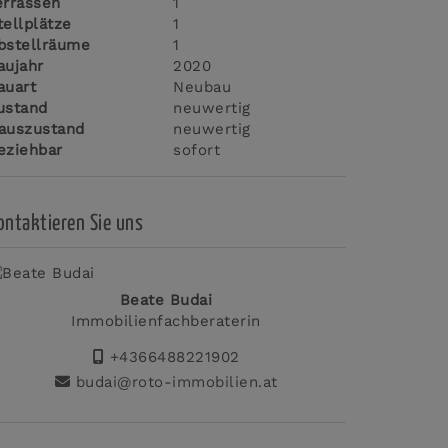
errassen
1
tellplätze
1
bstellräume
1
aujahr
2020
auart
Neubau
ustand
neuwertig
auszustand
neuwertig
eziehbar
sofort
ontaktieren Sie uns
Beate Budai
Immobilienfachberaterin
+4366488221902
budai@roto-immobilien.at