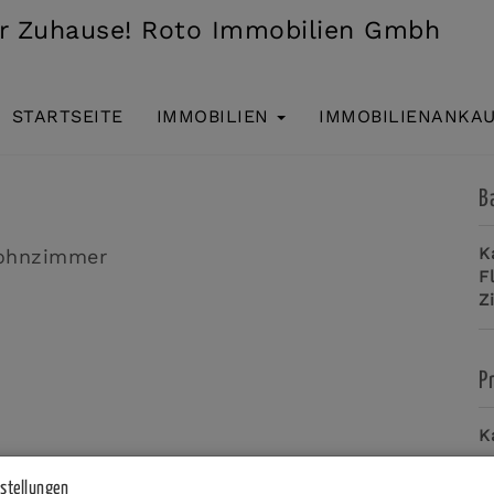
STARTSEITE
IMMOBILIEN
IMMOBILIENANKA
NUNGEN *** - mit insgesamt 10 Wohnungen -
B
K
F
Z
P
K
P
nstellungen