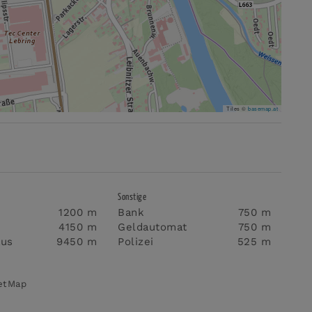
Tiles ©
basemap.at
Sonstige
1200 m
Bank
750 m
4150 m
Geldautomat
750 m
aus
9450 m
Polizei
525 m
eetMap