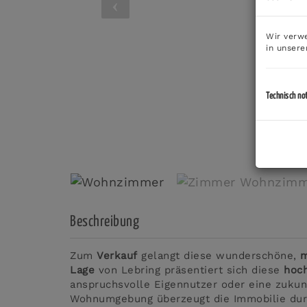
Wir verwe
in unser
Technisch no
Beschreibung
Zum
Verkauf
gelangt diese wunderschöne,
m
Lage
von Lebring präsentiert sich diese
hoc
anspruchsvolle Eigennutzer oder eine zukunft
Wohnumgebung überzeugt die Immobilie durc