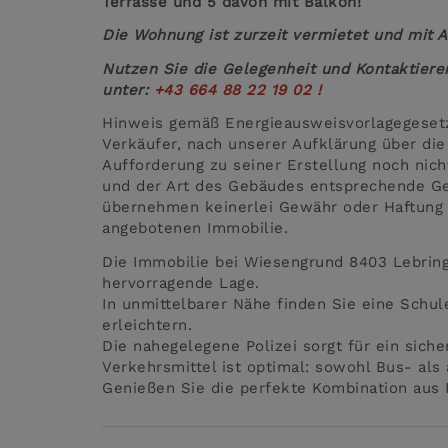
Terrasse und 5 davon mit Balkon!
Die Wohnung ist zurzeit vermietet und mit 
Nutzen Sie die Gelegenheit und Kontaktiere
unter:
+43 664 88 22 19 02 !
Hinweis gemäß Energieausweisvorlagegeset
Verkäufer, nach unserer Aufklärung über die
Aufforderung zu seiner Erstellung noch nich
und der Art des Gebäudes entsprechende Ges
übernehmen keinerlei Gewähr oder Haftung f
angebotenen Immobilie.
Die Immobilie bei Wiesengrund 8403 Lebring 
hervorragende Lage.
In unmittelbarer Nähe finden Sie eine Schul
erleichtern.
Die nahegelegene Polizei sorgt für ein sich
Verkehrsmittel ist optimal: sowohl Bus- als 
Genießen Sie die perfekte Kombination aus 