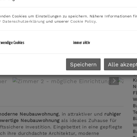
G
G
nden Cookies um Einstellungen zu speichern. Nähere Informationen fi
er
Datenschutzerklärung
und unserer
Cookie Policy
.
E
twendige Cookies
immer aktiv
O
Z
Zimmer Wohnzimmer
Speichern
Alle akzep
V
O
K
N
F
W
B
T
oderne Neubauwohnung
, in attraktiver und
ruhiger
B
hwertige Neubauwohnung
als ideales Zuhause für
W
ssichere Investition. Eingebettet in eine gepflegte
B
h ihre durchdachte Architektur, moderne