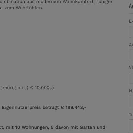
Kombination aus modernem Wohnkomfort, ruhiger
A
se zum Wohlfühlen.
E
A
V
ehörig mit ( € 10.000,.)
N
r Eigennutzerpreis beträgt € 189.443,-
T
kt, mit 10 Wohnungen, 5 davon mit Garten und