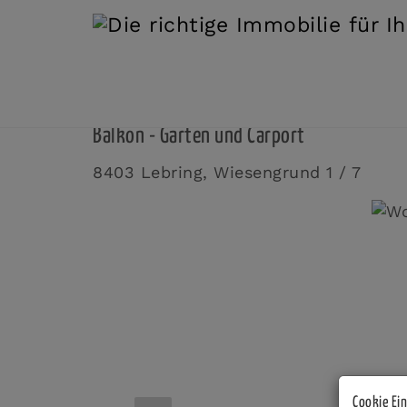
wunderschöne *** moderne NEUBAUWOH
Balkon - Garten und Carport
8403 Lebring
, Wiesengrund 1 / 7
Cookie Ei