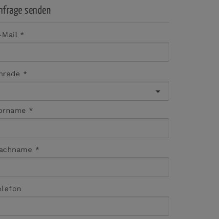
nfrage senden
-Mail
nrede
orname
achname
elefon