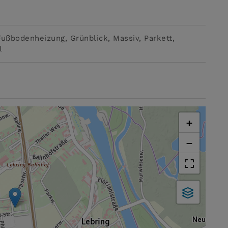
Fußbodenheizung
Grünblick
Massiv
Parkett
l
+
−