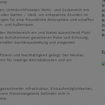
T
ente.
S
en, lichtdurchfluteten Wohn- und Essbereich mit
A
 oder Garten – ideal, um entspannte Stunden im
B
orgen für eine freundliche Atmosphäre und schaffen
B
en- und Außenraum.
Z
H
 den Wohnbereich ein und bietet ausreichend Platz
B
ete Schlafzimmer garantieren Ruhe und Erholung,
emäßer Sanitärausstattung und eleganten
K
izienz und Nachhaltigkeit gelegt: Der Neubau
mit für niedrige Betriebskosten und ein
.
gezeichneter Infrastruktur. Einkaufsmöglichkeiten,
owie Freizeitangebote befinden sich in
bar.