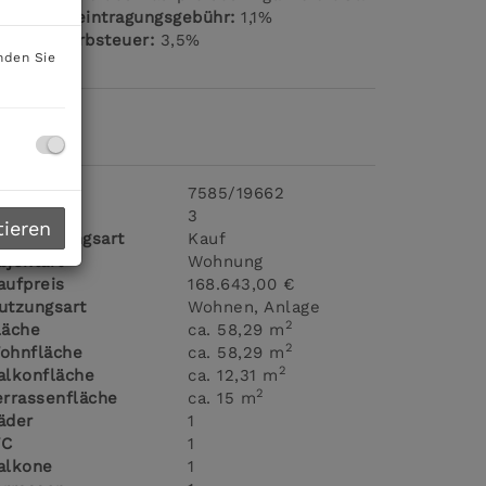
rundbucheintragungsgebühr:
1,1%
runderwerbsteuer:
3,5%
nden Sie
ckdaten
bjektnr.
7585/19662
immer
3
tieren
ermarktungsart
Kauf
bjektart
Wohnung
aufpreis
168.643,00 €
utzungsart
Wohnen
Anlage
2
läche
ca. 58,29 m
2
ohnfläche
ca. 58,29 m
2
alkonfläche
ca. 12,31 m
2
errassenfläche
ca. 15 m
äder
1
C
1
alkone
1