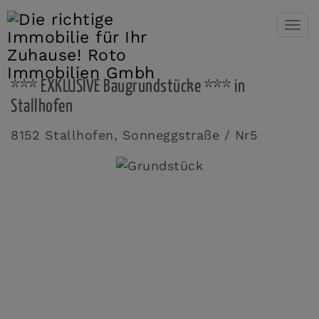
Navi
*** EXKLUSIVE Baugrundstücke *** in
Stallhofen
8152 Stallhofen
, Sonneggstraße / Nr5