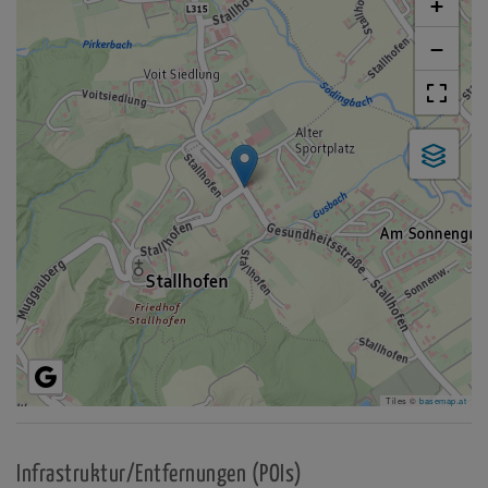
+
−
Tiles ©
basemap.at
Infrastruktur/Entfernungen (POIs)