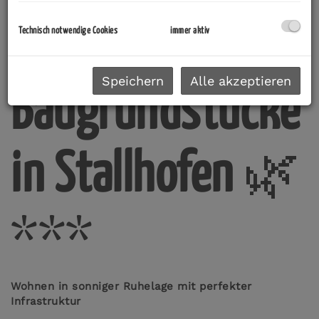
Exklusive
Technisch notwendige Cookies
immer aktiv
Speichern
Alle akzeptieren
Baugrundstücke
in Stallhofen
🌿
***
Wohnen in sonniger Ruhelage mit perfekter
Infrastruktur