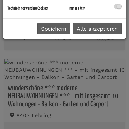
Denkmalgeschützte Anlegerwohnung ***
Technisch notwendige Cookies
immer aktiv
8130 Frohnleiten
Speichern
Alle akzeptieren
2
3
ca. 80 m
111.165,00 €
wunderschöne *** moderne
NEUBAUWOHNUNGEN *** - mit insgesamt 10
Wohnungen - Balkon - Garten und Carport
8403 Lebring