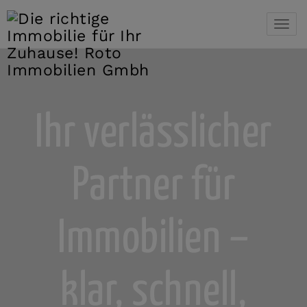
Navi
Ihr verlässlicher
Partner für
Immobilien –
klar, schnell,