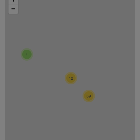
−
4
12
69