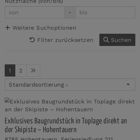
Nutzfläche (von/bis)
-
Weitere Suchoptionen
Filter zurücksetzen
Suchen
1
2
Standardsortierung
×
Exklusives Baugrundstück in Toplage direkt an
der Skipiste – Hohentauern
8785 Hohentauern
, Feriensiedlung 211