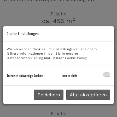
Fläche
2
ca. 456 m
Cookie Einstellungen
Kaufpreis
107.100,00 €
Wir verwenden Cookies um Einstellungen zu speichern.
Nähere Informationen finden Sie in unserer
Datenschutzerklärung
und unserer
Cookie Policy
.
Technisch notwendige Cookies
immer aktiv
Exklusives Baugrundstück in Toplage direkt an
der Skipiste – Hohentauern
Speichern
Alle akzeptieren
8785 Hohentauern
, Feriensiedlung 213
Fläche