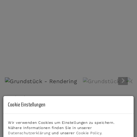
Grundstück - Rendering
Beschreibung
Cookie Einstellungen
*** Zum Verkauf gelangen insgesamt 5
Baugrundstücke inmitten von Bad Radkersburg ***
Wir verwenden Cookies um Einstellungen zu speichern.
Nähere Informationen finden Sie in unserer
In attraktiver Lage in
Bad Radkersburg
stehen
fünf
Datenschutzerklärung
und unserer
Cookie Policy
.