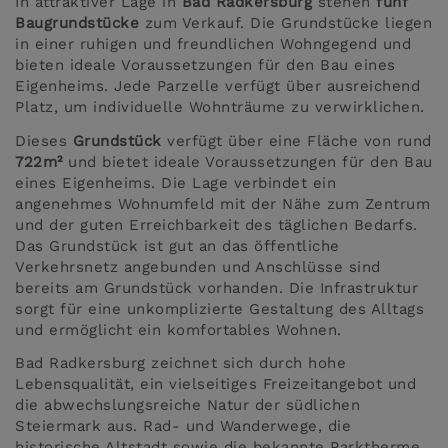
In attraktiver Lage in
Bad Radkersburg
stehen
fünf
Baugrundstücke
zum Verkauf. Die Grundstücke liegen
in einer ruhigen und freundlichen Wohngegend und
bieten ideale Voraussetzungen für den Bau eines
Eigenheims. Jede Parzelle verfügt über ausreichend
Platz, um individuelle Wohnträume zu verwirklichen.
Dieses
Grundstück
verfügt über eine Fläche von rund
722m²
und bietet ideale Voraussetzungen für den Bau
eines Eigenheims. Die Lage verbindet ein
angenehmes Wohnumfeld mit der Nähe zum Zentrum
und der guten Erreichbarkeit des täglichen Bedarfs.
Das Grundstück ist gut an das öffentliche
Verkehrsnetz angebunden und Anschlüsse sind
bereits am Grundstück vorhanden. Die Infrastruktur
sorgt für eine unkomplizierte Gestaltung des Alltags
und ermöglicht ein komfortables Wohnen.
Bad Radkersburg zeichnet sich durch hohe
Lebensqualität, ein vielseitiges Freizeitangebot und
die abwechslungsreiche Natur der südlichen
Steiermark aus. Rad- und Wanderwege, die
historische Altstadt sowie die bekannte Parktherme