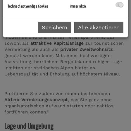
Hideaway
, Hohentauern
Technisch notwendige Cookies
immer aktiv
Speichern
Alle akzeptieren
Das
Triebenstein Hideaway
in Hohentauern ist ein
modernes und charmantes Ferienapartment, das
sowohl als
attraktive Kapitalanlage
zur touristischen
Vermietung als auch als
privater Zweitwohnsitz
genutzt werden kann. Mit seiner hochwertigen
Ausstattung, herrlichem Bergblick und ruhigen Lage
inmitten der steirischen Alpen bietet es
Lebensqualität und Erholung auf höchstem Niveau.
Profitieren Sie zudem von einem bestehenden
Airbnb-Vermietungskonzept
, das Sie ganz ohne
organisatorischen Aufwand starten oder nahtlos
fortführen können.“
Lage und Umgebung