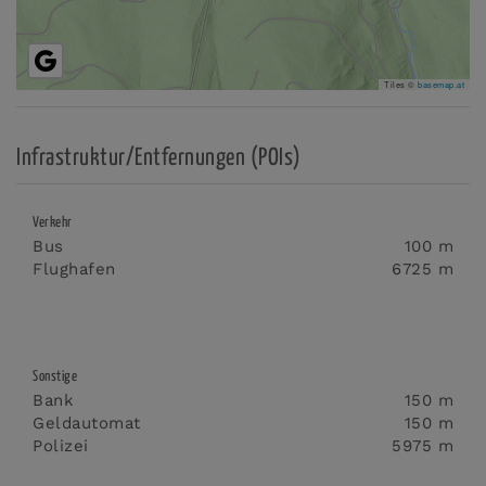
Tiles ©
basemap.at
Infrastruktur/Entfernungen (POIs)
Verkehr
Bus
100 m
Flughafen
6725 m
Sonstige
Bank
150 m
Geldautomat
150 m
Polizei
5975 m