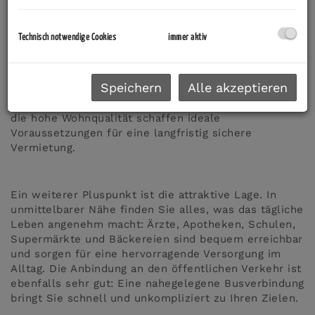
eines modernisierten Mehrfamilienhauses und bietet
Ihnen auf rund
122 m²
alles, was Sie für
komfortables Wohnen benötigen. Vier gut
Technisch notwendige Cookies
immer aktiv
geschnittene Zimmer eröffnen vielfältige
Nutzungsmöglichkeiten – ob gemütliches
Schlafzimmer
, inspirierendes
Homeoffice
,
Speichern
Alle akzeptieren
großzügiges
Wohnzimmer
oder einladendes
Gästezimmer
. Die durchdachte Raumaufteilung und
die hohe Wohnqualität schaffen ideale
Voraussetzungen für eine langfristig sichere
Vermietung.
Ein weiterer Pluspunkt ist die attraktive Lage. In
unmittelbarer Nähe finden Sie alles, was das tägliche
Leben angenehm macht: Ärzte, Apotheken, Schulen,
Supermärkte und Bäckereien sind bequem erreichbar
und sorgen für eine hervorragende Versorgung im
Alltag. Die Anbindung an den öffentlichen Verkehr ist
ebenfalls sehr gut: Eine nahegelegene Busverbindung
bringt Sie schnell und unkompliziert zu Ihren Zielen.