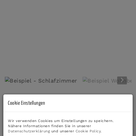
Beispiel - Schlafzimmer
Beschreibung
Cookie Einstellungen
*** Ihr perfektes Weihnachtsgeschenk - Anleger
oder auch als Eigennutzer möglich! ***
Wir verwenden Cookies um Einstellungen zu speichern.
Nähere Informationen finden Sie in unserer
Diese charmante Wohnung befindet sich im 3. Etage
Datenschutzerklärung
und unserer
Cookie Policy
.