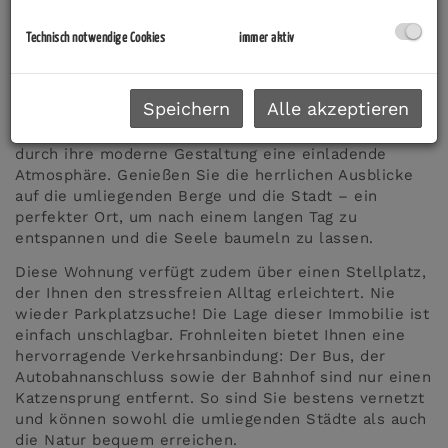
Diese bezaubernde Wohnung in der ersten Etage
Technisch notwendige Cookies
immer aktiv
bietet genügend Platz für Familien, Paare oder auch
als Renditeobjekt für Investoren. Mit vier hellen und
freundlichen Zimmern bietet diese Wohnung
Speichern
Alle akzeptieren
ausreichend Platz. Die offene Wohnküche lädt zum
geselligen Kochen und Verweilen ein und schafft
durch ihre moderne Gestaltung eine einladende
Atmosphäre. Genießen Sie die herrlichen Ausblicke
auf die umliegenden Berge und die Stadt – ein
perfekter Ort, um nach einem langen Tag zu
entspannen und die Seele baumeln zu lassen.
Diese Wohnung verfügt zudem über einen Stellplatz,
der Ihnen den stressfreien Alltag erleichtert. Nie
wieder Parkplatzsuche! Die Lage dieser Immobilie ist
einfach unschlagbar. Frohnleiten bietet Ihnen eine
hervorragende Verkehrsanbindung: Der Bus, der
Autobahnanschluss sowie der Bahnhof sind nur einen
Katzensprung entfernt. So sind Sie bestens vernetzt
und können sowohl die umliegenden Städte als auch
die Natur bequem erreichen.