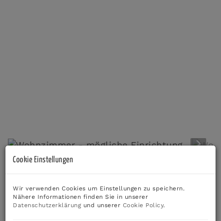
Wohnzimmer - mögliche Einrichtung
Cookie Einstellungen
Beschreibung
Wir verwenden Cookies um Einstellungen zu speichern.
*** Willkommen in Ihrem neuen Zuhause – einer
Nähere Informationen finden Sie in unserer
Datenschutzerklärung
und unserer
Cookie Policy
.
wunderschönen Altbauwohnung inmitten der schönen
Stadt Frohnleiten ***