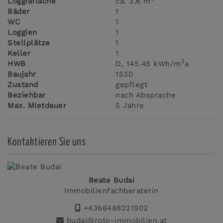
Loggiafläche
ca. 3,6 m
Bäder
1
WC
1
Loggien
1
Stellplätze
1
Keller
1
2
HWB
D, 145.45 kWh/m
a
Baujahr
1530
Zustand
gepflegt
Beziehbar
nach Absprache
Max. Mietdauer
5 Jahre
Kontaktieren Sie uns
Beate Budai
Immobilienfachberaterin
+4366488221902
budai@roto-immobilien.at