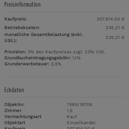
Preisinformation
Kaufpreis:
307.814,50 €
Betriebskosten:
235,21 €
monatliche Gesamtbelastung (exkl.
235,21 €
USt.):
Provision:
3% des Kaufpreises zzgl. 20% USt.
Grundbucheintragungsgebühr:
1,1%
Grunderwerbsteuer:
3,5%
Eckdaten
Objektnr.
7585/19706
Zimmer
1,5
Vermarktungsart
Kauf
Objektart
Einzelhandel
Kaufpreis
307.814,50 €