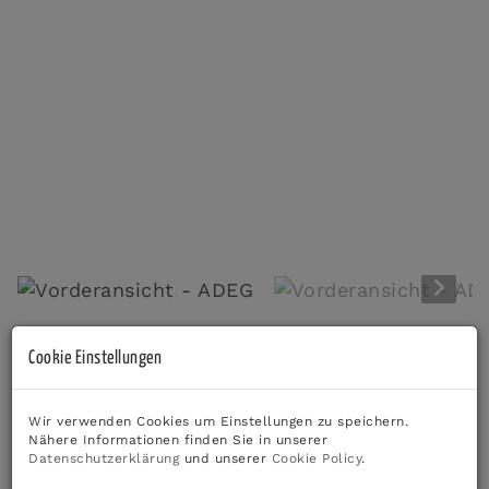
Vorderansicht - ADEG
Beschreibung
Cookie Einstellungen
*** Anlegerhit in Frohnleiten - vermieteter ADEG-
Wir verwenden Cookies um Einstellungen zu speichern.
Markt in bester Zentrumslage mit 4,12% Rendite ***
Nähere Informationen finden Sie in unserer
Datenschutzerklärung
und unserer
Cookie Policy
.
Zum
Verkauf
steht ein attraktives
Anlagebojekt
in