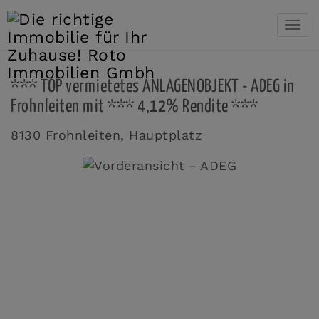
Navi
*** TOP vermietetes ANLAGENOBJEKT - ADEG in
Frohnleiten mit *** 4,12% Rendite ***
8130 Frohnleiten
, Hauptplatz