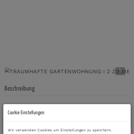
Beschreibung
IHR NEUES ZUHAUSE MIT GARTEN – RUHIG, MODERN
Cookie Einstellungen
& LEBENSWERT
Wir verwenden Cookies um Einstellungen zu speichern.
HIGHLIGHTS DER WOHNUNG: