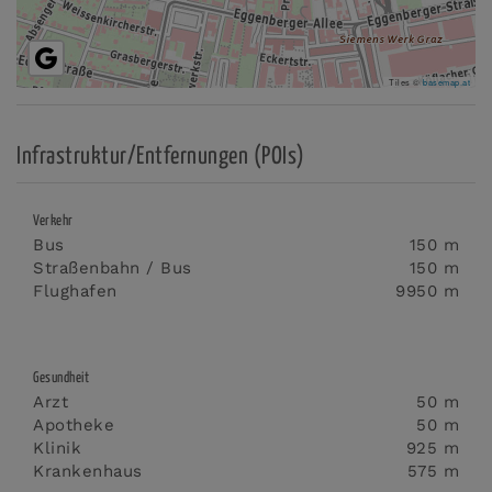
Tiles ©
basemap.at
Infrastruktur/Entfernungen (POIs)
Verkehr
Bus
150 m
Straßenbahn / Bus
150 m
Flughafen
9950 m
Gesundheit
Arzt
50 m
Apotheke
50 m
Klinik
925 m
Krankenhaus
575 m