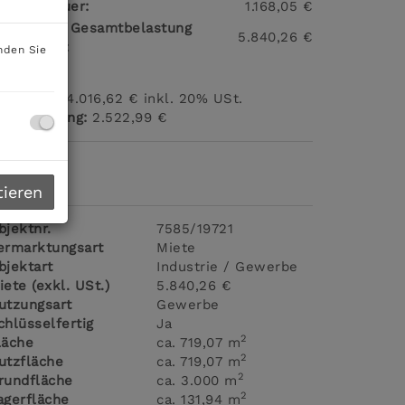
msatzsteuer:
1.168,05 €
onatliche Gesamtbelastung
5.840,26 €
xkl. USt.):
nden Sie
rovision:
14.016,62 € inkl. 20% USt.
ergebührung:
2.522,99 €
ckdaten
tieren
bjektnr.
7585/19721
ermarktungsart
Miete
bjektart
Industrie / Gewerbe
iete (exkl. USt.)
5.840,26 €
utzungsart
Gewerbe
chlüsselfertig
Ja
2
läche
ca. 719,07 m
2
utzfläche
ca. 719,07 m
2
rundfläche
ca. 3.000 m
2
agerfläche
ca. 131,94 m