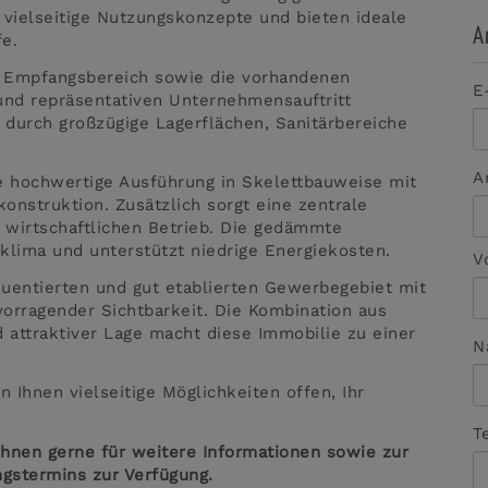
 vielseitige Nutzungskonzepte und bieten ideale
A
fe.
e Empfangsbereich sowie die vorhandenen
E
und repräsentativen Unternehmensauftritt
durch großzügige Lagerflächen, Sanitärbereiche
A
 hochwertige Ausführung in Skelettbauweise mit
onstruktion. Zusätzlich sorgt eine zentrale
d wirtschaftlichen Betrieb. Die gedämmte
lima und unterstützt niedrige Energiekosten.
V
quentierten und gut etablierten Gewerbegebiet mit
orragender Sichtbarkeit. Die Kombination aus
 attraktiver Lage macht diese Immobilie zu einer
N
Ihnen vielseitige Möglichkeiten offen, Ihr
T
Ihnen gerne für weitere Informationen sowie zur
ngstermins zur Verfügung.