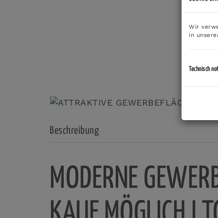
Wir verwe
in unser
Technisch no
Beschreibung
MODERNE GEWERBE
KAUF MÖGLICH I 