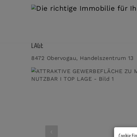
ATTRAKTIVE GEWERBEFLÄCHE ZU MIETEN ODE
LAGE
8472 Obervogau
, Handelszentrum 13
Cookie Ei