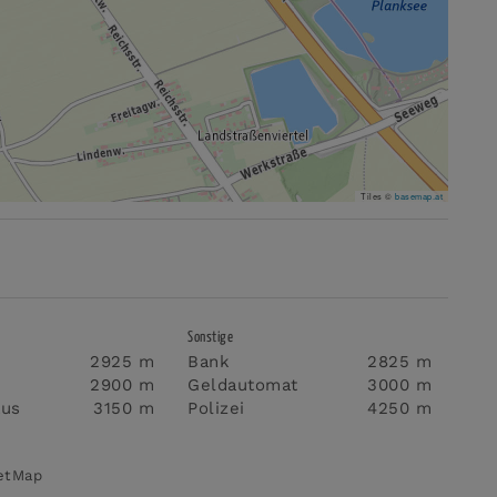
Tiles ©
basemap.at
Sonstige
2925 m
Bank
2825 m
2900 m
Geldautomat
3000 m
aus
3150 m
Polizei
4250 m
eetMap