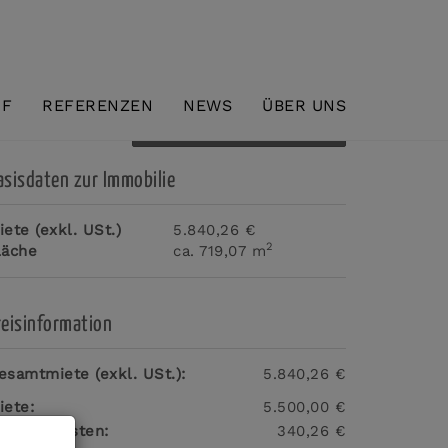
UF
REFERENZEN
NEWS
ÜBER UNS
Download Expose
asisdaten zur Immobilie
iete (exkl. USt.)
5.840,26 €
2
läche
ca. 719,07 m
reisinformation
esamtmiete (exkl. USt.):
5.840,26 €
iete:
5.500,00 €
etriebskosten:
340,26 €