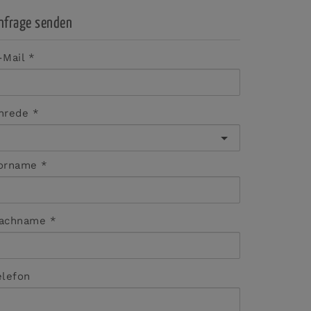
nfrage senden
-Mail
nrede
orname
achname
elefon