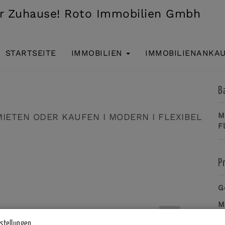
STARTSEITE
IMMOBILIEN
IMMOBILIENANKA
R KAUFEN I MODERN I FLEXIBEL NUTZBAR I TOP
B
M
F
P
G
M
B
nstellungen