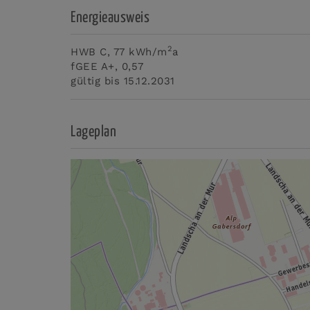
Energieausweis
2
HWB
C, 77 kWh/m
a
fGEE
A+, 0,57
gültig bis
15.12.2031
Lageplan