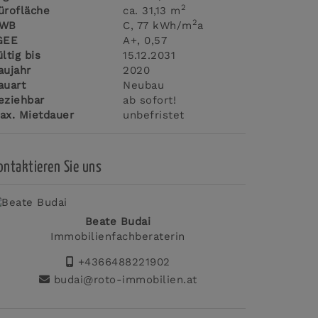
2
ürofläche
ca. 31,13 m
2
WB
C, 77 kWh/m
a
GEE
A+, 0,57
ültig bis
15.12.2031
aujahr
2020
auart
Neubau
eziehbar
ab sofort!
ax. Mietdauer
unbefristet
ontaktieren Sie uns
Beate Budai
Immobilienfachberaterin
+4366488221902
budai@roto-immobilien.at