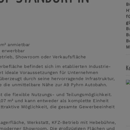
B
H
f
g
B
B
B
 m² anmietbar
M
 erwerbbar
Betrieb, Showroom oder Verkaufsfläche
befläche befindet sich im etablierten Industrie-
K
et ideale Voraussetzungen für Unternehmen
überzeugt durch seine hervorragende Infrastruktur,
 die unmittelbare Nähe zur A9 Pyhrn Autobahn.
st die flexible Nutzungs- und Teilungsmöglichkeit.
,07 m² und kann entweder als komplette Einheit
attraktive Möglichkeit, die gesamte Gewerbeeinheit
Lagerfläche, Werkstatt, KFZ-Betrieb mit Hebebühne,
 moderner Showroom. Die großzügigen Flächen und