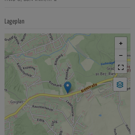
Lageplan
+
−