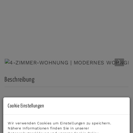
Beschreibung
LICHTDURCHFLUTETE 4-ZIMMER-WOHNUNG |
Cookie Einstellungen
GROSSZÜGIGE TERRASSE | MODERNES WOHNGEFÜHL
MIT WOHLFÜHLFAKTOR
Wir verwenden Cookies um Einstellungen zu speichern.
Nähere Informationen finden Sie in unserer
Großzügiger Wohn-/Essbereich mit offener