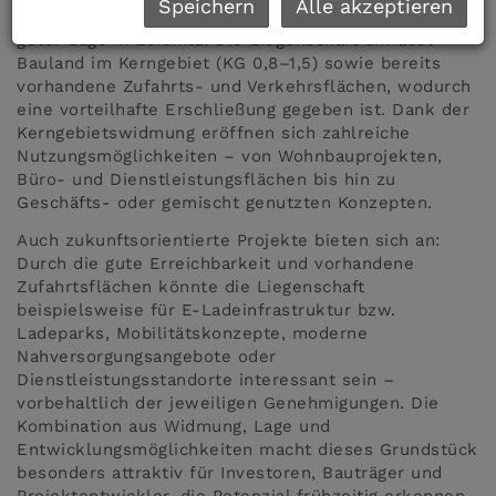
Speichern
Alle akzeptieren
Grundstück mit attraktivem Entwicklungspotenzial in
guter Lage in Leibnitz. Die Liegenschaft umfasst
Bauland im Kerngebiet (KG 0,8–1,5) sowie bereits
vorhandene Zufahrts- und Verkehrsflächen, wodurch
eine vorteilhafte Erschließung gegeben ist. Dank der
Kerngebietswidmung eröffnen sich zahlreiche
Nutzungsmöglichkeiten – von Wohnbauprojekten,
Büro- und Dienstleistungsflächen bis hin zu
Geschäfts- oder gemischt genutzten Konzepten.
Auch zukunftsorientierte Projekte bieten sich an:
Durch die gute Erreichbarkeit und vorhandene
Zufahrtsflächen könnte die Liegenschaft
beispielsweise für E-Ladeinfrastruktur bzw.
Ladeparks, Mobilitätskonzepte, moderne
Nahversorgungsangebote oder
Dienstleistungsstandorte interessant sein –
vorbehaltlich der jeweiligen Genehmigungen. Die
Kombination aus Widmung, Lage und
Entwicklungsmöglichkeiten macht dieses Grundstück
besonders attraktiv für Investoren, Bauträger und
Projektentwickler, die Potenzial frühzeitig erkennen.