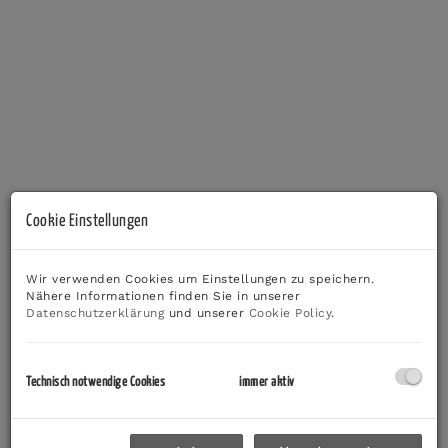
Cookie Einstellungen
Wir verwenden Cookies um Einstellungen zu speichern.
Beschreibung
Nähere Informationen finden Sie in unserer
Datenschutzerklärung
und unserer
Cookie Policy
.
ATTRAKTIVES ENTWICKLUNGSGRUNDSTÜCK IN
LEIBNITZ | KERNGEBIET KG 0,8–1,5 | MIT
Technisch notwendige Cookies
immer aktiv
ZUFAHRTSFLÄCHEN | VIELSEITIGE
NUTZUNGSMÖGLICHKEITEN
Zum Verkauf steht ein vielseitig nutzbares