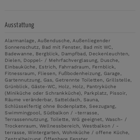
Ausstattung
Alarmanlage
Außendusche
Außenliegender
Sonnenschutz
Bad mit Fenster
Bad mit WC
Badewanne
Bergblick
Dampfbad
Deckenleuchten
Dielen
Doppel- / Mehrfachverglasung
Dusche
Einbauküche
Estrich
Fahrradraum
Fernblick
Fitnessraum
Fliesen
Fußbodenheizung
Garage
Gartennutzung
Gas
Getrennte Toiletten
Grillstelle
Grünblick
Gäste-WC
Holz
Holz
Pantryküche
(Miniküche oder Schrankküche)
Parkplatz
Pissoir
Räume veränderbar
Satteldach
Sauna
Schlüsselfertig ohne Bodenplatte
Seezugang
Swimmingpool
Südbalkon / -terrasse
Terrassennutzung
Toilette
WG geeignet
Wasch- /
Trockenraum
Wellnessbereich
Westbalkon / -
terrasse
Wintergarten
Wohnküche / offene Küche
Zentralheizung
Öffenbare Fenster