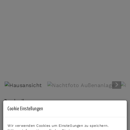
Hausansicht
Beschreibung
Cookie Einstellungen
Stellen Sie sich vor: Ein
majestätisches Blockhaus
hoch über Stallhofen mit
panoramatischer Rundum-
Wir verwenden Cookies um Einstellungen zu speichern.
Aussicht
– und das absolute Highlight:
zwei