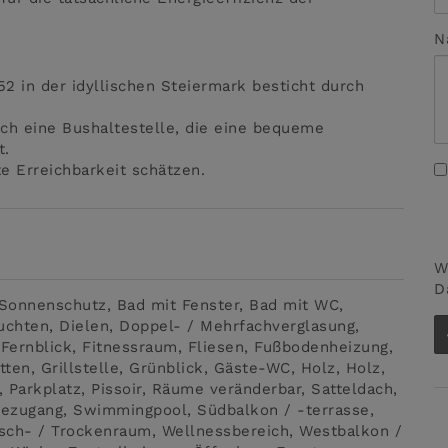
N
2 in der idyllischen Steiermark besticht durch
ch eine Bushaltestelle, die eine bequeme
t.
te Erreichbarkeit schätzen.
W
D
 Sonnenschutz
Bad mit Fenster
Bad mit WC
uchten
Dielen
Doppel- / Mehrfachverglasung
Fernblick
Fitnessraum
Fliesen
Fußbodenheizung
tten
Grillstelle
Grünblick
Gäste-WC
Holz
Holz
Parkplatz
Pissoir
Räume veränderbar
Satteldach
ezugang
Swimmingpool
Südbalkon / -terrasse
sch- / Trockenraum
Wellnessbereich
Westbalkon /