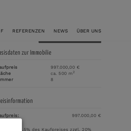
UF
REFERENZEN
NEWS
ÜBER UNS
Download Expose
asisdaten zur Immobilie
aufpreis
997.000,00 €
2
läche
ca. 500 m
immer
8
reisinformation
aufpreis:
997.000,00 €
rovision:
3,5% des Kaufpreises zzgl. 20%