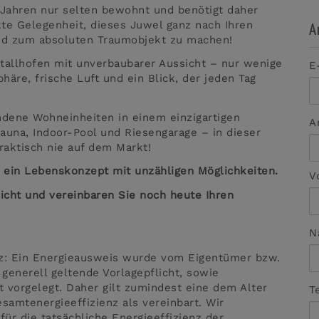
 Jahren nur selten bewohnt und benötigt daher
kte Gelegenheit, dieses Juwel ganz nach Ihren
A
und zum absoluten Traumobjekt zu machen!
tallhofen mit unverbaubarer Aussicht – nur wenige
E
häre, frische Luft und ein Blick, der jeden Tag
dene Wohneinheiten in einem einzigartigen
A
una, Indoor-Pool und Riesengarage – in dieser
raktisch nie auf dem Markt!
st ein Lebenskonzept mit unzähligen Möglichkeiten.
V
icht und vereinbaren Sie noch heute Ihren
N
z: Ein Energieausweis wurde vom Eigentümer bzw.
 generell geltende Vorlagepflicht, sowie
t vorgelegt. Daher gilt zumindest eine dem Alter
T
amtenergieeffizienz als vereinbart. Wir
ür die tatsächliche Energieeffizienz der