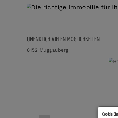
EXKLUSIVES BLOCKHAUS-PARADIES AM MUG
UNENDLICH VIELEN MÖGLICHKEITEN
8152 Muggauberg
Cookie Ei