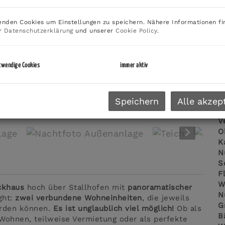
U
G
nden Cookies um Einstellungen zu speichern. Nähere Informationen fi
G
er
Datenschutzerklärung
und unserer
Cookie Policy
.
twendige Cookies
immer aktiv
E
O
Speichern
Alle akzep
Nachtfoto Außenanlage
Z
V
O
K
N
S
F
W
ckhaus
hoch über Stallhofen mit
panoramatischer
N
ght:
zwei verbundene Wohneinheiten
, die jeweils
G
rden können.
Es ist unglaublich viel möglich!
Ob als
B
 Wohnen, teilweise Vermietung oder als perfekte