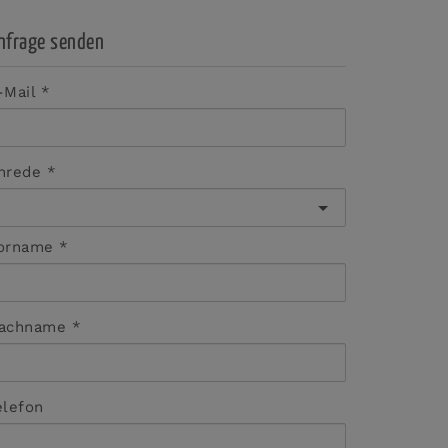
nfrage senden
-Mail
nrede
orname
achname
elefon