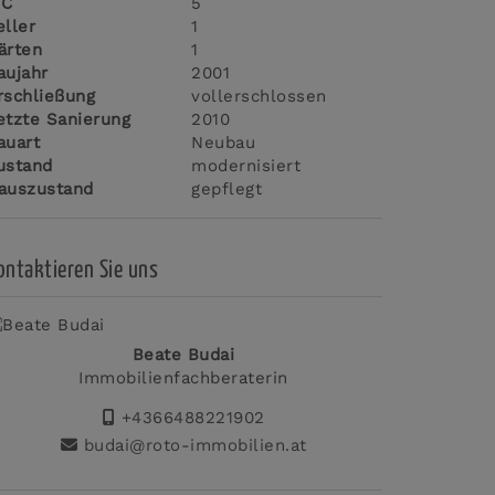
C
5
eller
1
ärten
1
aujahr
2001
rschließung
vollerschlossen
etzte Sanierung
2010
auart
Neubau
ustand
modernisiert
auszustand
gepflegt
ontaktieren Sie uns
Beate Budai
Immobilienfachberaterin
+4366488221902
budai@roto-immobilien.at