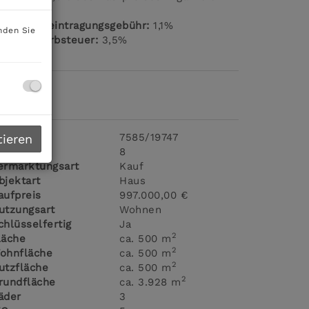
St.
rundbucheintragungsgebühr:
1,1%
nden Sie
runderwerbsteuer:
3,5%
ckdaten
bjektnr.
7585/19747
tieren
immer
8
ermarktungsart
Kauf
bjektart
Haus
aufpreis
997.000,00 €
utzungsart
Wohnen
chlüsselfertig
Ja
2
läche
ca. 500 m
2
ohnfläche
ca. 500 m
2
utzfläche
ca. 500 m
2
rundfläche
ca. 3.928 m
äder
3