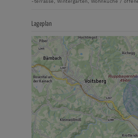
-terrasse
Wintergarten
Wohnküche / offen
Lageplan