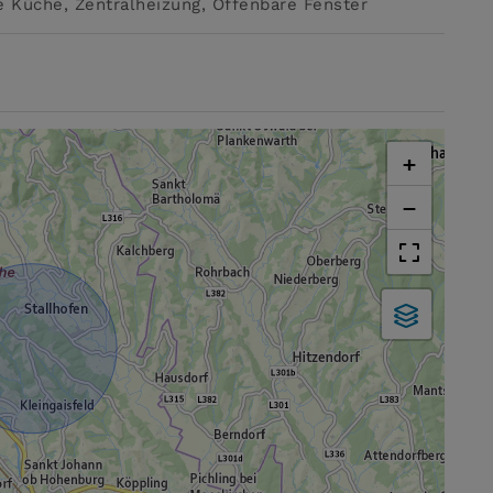
e Küche
Zentralheizung
Öffenbare Fenster
+
−