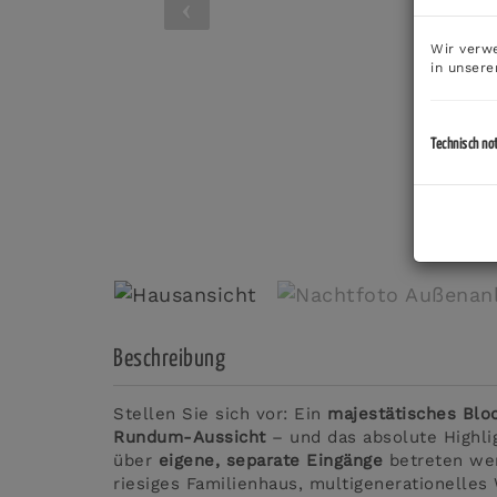
Wir verwe
in unser
Technisch no
Beschreibung
Stellen Sie sich vor: Ein
majestätisches Blo
Rundum-Aussicht
– und das absolute Highli
über
eigene, separate Eingänge
betreten we
riesiges Familienhaus, multigenerationelles