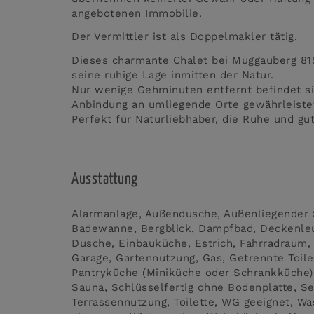
angebotenen Immobilie.
Der Vermittler ist als Doppelmakler tätig.
Dieses charmante Chalet bei Muggauberg 815
seine ruhige Lage inmitten der Natur.
Nur wenige Gehminuten entfernt befindet si
Anbindung an umliegende Orte gewährleiste
Perfekt für Naturliebhaber, die Ruhe und gu
Ausstattung
Alarmanlage
Außendusche
Außenliegender
Badewanne
Bergblick
Dampfbad
Deckenle
Dusche
Einbauküche
Estrich
Fahrradraum
Garage
Gartennutzung
Gas
Getrennte Toile
Pantryküche (Miniküche oder Schrankküche)
Sauna
Schlüsselfertig ohne Bodenplatte
Se
Terrassennutzung
Toilette
WG geeignet
Wa