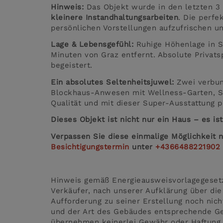
Hinweis:
Das Objekt wurde in den letzten 3
kleinere Instandhaltungsarbeiten
. Die perfe
persönlichen Vorstellungen aufzufrischen 
Lage & Lebensgefühl:
Ruhige Höhenlage in S
Minuten von Graz entfernt. Absolute Privatsp
begeistert.
Ein absolutes Seltenheitsjuwel:
Zwei verbun
Blockhaus-Anwesen mit Wellness-Garten, Sa
Qualität und mit dieser Super-Ausstattung p
Dieses Objekt ist nicht nur ein Haus – es i
Verpassen Sie diese einmalige Möglichkeit n
Besichtigungstermin
unter
+4366488221902
Hinweis gemäß Energieausweisvorlagegeset
Verkäufer, nach unserer Aufklärung über die
Aufforderung zu seiner Erstellung noch nich
und der Art des Gebäudes entsprechende Ges
übernehmen keinerlei Gewähr oder Haftung f