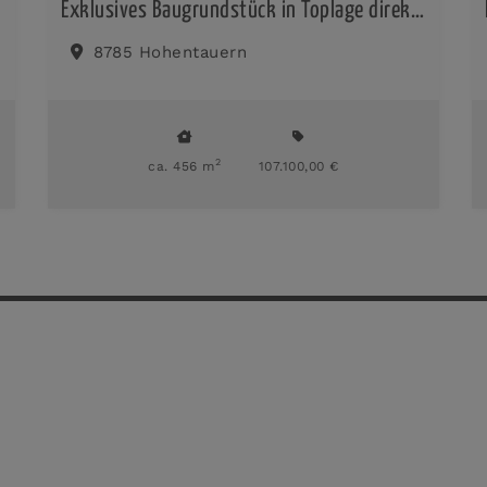
Exklusives Baugrundstück in Toplage direkt an der Skipiste – Hohentauern
8785 Hohentauern
2
ca. 456 m
107.100,00 €