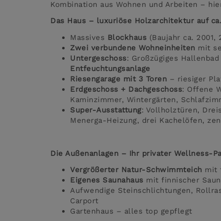
Kombination aus Wohnen und Arbeiten – hier
Das Haus – luxuriöse Holzarchitektur auf ca
Massives
Blockhaus
(Baujahr ca. 2001,
Zwei verbundene Wohneinheiten
mit se
Untergeschoss
: Großzügiges Hallenbad
Entfeuchtungsanlage
Riesengarage mit 3 Toren
– riesiger Pl
Erdgeschoss + Dachgeschoss
: Offene 
Kaminzimmer, Wintergärten, Schlafzim
Super-Ausstattung
: Vollholztüren, Dre
Menerga-Heizung, drei Kachelöfen, zen
Die Außenanlagen – Ihr privater Wellness-Pa
Vergrößerter Natur-Schwimmteich
mit 
Eigenes Saunahaus
mit finnischer Saun
Aufwendige Steinschlichtungen, Rollr
Carport
Gartenhaus – alles top gepflegt