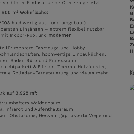
W
 sind Ihrer Fantasie keine Grenzen gesetzt.
K
. 500 m² Wohnfläche:
G
B
 2003 hochwertig aus- und umgebaut)
E
paraten Eingängen – extrem flexibel nutzbar
L
 mit Indoor-Pool und
moderner
B
Z
atz für mehrere Fahrzeuge und Hobby
H
Wohnlandschaften, hochwertige Einbauküchen,
mer, Bäder, Büro und Fitnessraum
ischichtparkett & Fliesen, Thermo-Holzfenster,
K
trale Rolladen-Fernsteuerung und vieles mehr
rk auf 3.928 m²:
traumhaftem Weidenbaum
a, Infrarot und Aufenthaltsraum
asen, Obstbäume, Hecken, gepflasterte Wege und