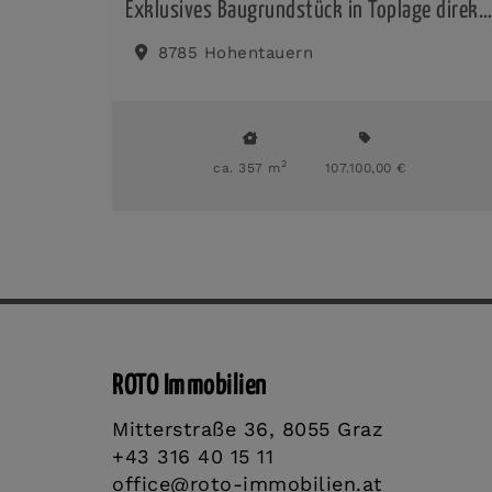
Exklusives Baugrundstück in Toplage direkt an der Skipiste – Hohentauern
8785 Hohentauern
2
ca. 357 m
107.100,00 €
ROTO Immobilien
Mitterstraße 36, 8055 Graz
+43 316 40 15 11
office@roto-immobilien.at