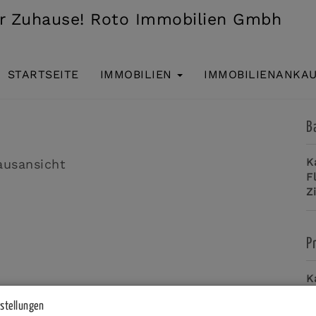
STARTSEITE
IMMOBILIEN
IMMOBILIENANKA
GAUBERG – 2 VERBUNDENE WOHNEINHEITEN MIT
B
K
F
Z
P
K
nstellungen
P