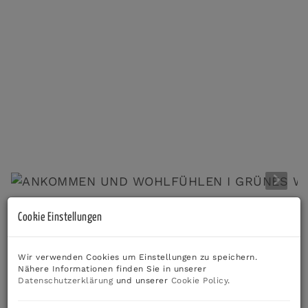
Cookie Einstellungen
Beschreibung
SONNIGE 3-ZIMMER-WOHNUNG MIT BALKON –
Wir verwenden Cookies um Einstellungen zu speichern.
MODERNES WOHNEN IN RUHIGER LAGE
Nähere Informationen finden Sie in unserer
Datenschutzerklärung
und unserer
Cookie Policy
.
Highlights auf einen Blick: