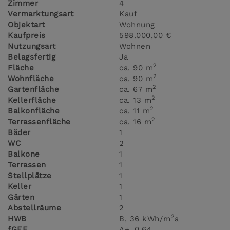
Zimmer
4
Vermarktungsart
Kauf
Objektart
Wohnung
Kaufpreis
598.000,00 €
Nutzungsart
Wohnen
Belagsfertig
Ja
2
Fläche
ca. 90 m
2
Wohnfläche
ca. 90 m
2
Gartenfläche
ca. 67 m
2
Kellerfläche
ca. 13 m
2
Balkonfläche
ca. 11 m
2
Terrassenfläche
ca. 16 m
Bäder
1
WC
2
Balkone
1
Terrassen
1
Stellplätze
1
Keller
1
Gärten
1
Abstellräume
2
2
HWB
B, 36 kWh/m
a
fGEE
A+, 0,64