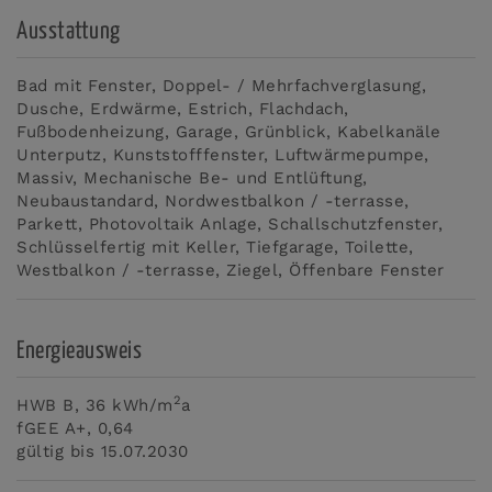
Ausstattung
Bad mit Fenster
Doppel- / Mehrfachverglasung
Dusche
Erdwärme
Estrich
Flachdach
Fußbodenheizung
Garage
Grünblick
Kabelkanäle
Unterputz
Kunststofffenster
Luftwärmepumpe
Massiv
Mechanische Be- und Entlüftung
Neubaustandard
Nordwestbalkon / -terrasse
Parkett
Photovoltaik Anlage
Schallschutzfenster
Schlüsselfertig mit Keller
Tiefgarage
Toilette
Westbalkon / -terrasse
Ziegel
Öffenbare Fenster
Energieausweis
2
HWB
B, 36 kWh/m
a
fGEE
A+, 0,64
gültig bis
15.07.2030